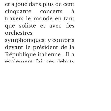
et a joué dans plus de cent
cinquante concerts à
travers le monde en tant
que soliste et avec des
orchestres
symphoniques, y compris
devant le président de la
République italienne . Il a
également fait ses débuts
en tant que compositeur.
Il a récemment enregistré
la bande originale du film
&quot;Pinocchio&quot;
écrit par Dario Marianelli.
Il est invité chaque année